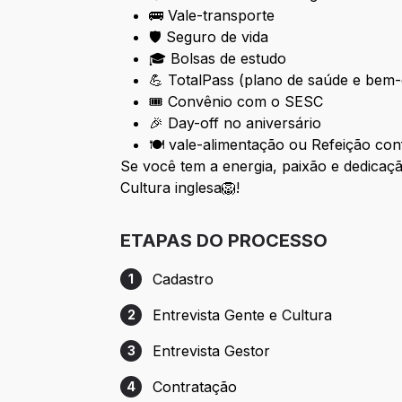
🚌 Vale-transporte
🛡️ Seguro de vida
🎓 Bolsas de estudo
💪 TotalPass (plano de saúde e bem-
🎟️ Convênio com o SESC
🎉 Day-off no aniversário
🍽️ vale-alimentação ou Refeição conf
Se você tem a energia, paixão e dedicaç
Cultura inglesa🦁!
ETAPAS DO PROCESSO
Cadastro
1
Etapa 1: Cadastro
Entrevista Gente e Cultura
2
Etapa 2: Entrevista Gente e Cultura
Entrevista Gestor
3
Etapa 3: Entrevista Gestor
Contratação
4
Etapa 4: Contratação