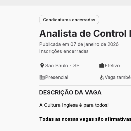
Candidaturas encerradas
Analista de Control 
Publicada em 07 de janeiro de 2026
Inscrições encerradas
São Paulo - SP
Efetivo
Local de trabalho: São Paulo - SP
Tipo de vaga: 
Presencial
Vaga tamb
Modelo de trabalho: Presencial
Vaga também 
DESCRIÇÃO DA VAGA
A Cultura Inglesa é para todos!
Todas as nossas vagas são afirmativas 