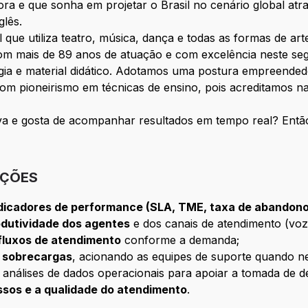
ra e que sonha em projetar o Brasil no cenário global at
glês.
 que utiliza teatro, música, dança e todas as formas de a
 com mais de 89 anos de atuação e com excelência neste s
gia e material didático. Adotamos uma postura empreende
om pioneirismo em técnicas de ensino, pois acreditamos n
va e gosta de acompanhar resultados em tempo real? Então
IÇÕES
ndicadores de performance (SLA, TME, taxa de abandono,
rodutividade dos agentes
e dos canais de atendimento (voz, 
 fluxos de atendimento
conforme a demanda;
u sobrecargas
, acionando as equipes de suporte quando ne
 análises de dados operacionais para apoiar a tomada de d
sos e a qualidade do atendimento
.