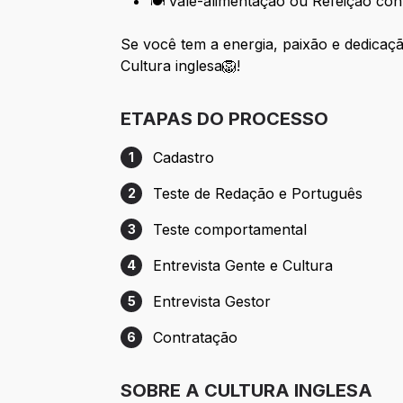
🍽️ vale-alimentação ou Refeição con
Se você tem a energia, paixão e dedicaç
Cultura inglesa🦁!
ETAPAS DO PROCESSO
Cadastro
1
Etapa 1: Cadastro
Teste de Redação e Português
2
Etapa 2: Teste de Redação e Português
Teste comportamental
3
Etapa 3: Teste comportamental
Entrevista Gente e Cultura
4
Etapa 4: Entrevista Gente e Cultura
Entrevista Gestor
5
Etapa 5: Entrevista Gestor
Contratação
6
Etapa 6: Contratação
SOBRE A CULTURA INGLESA