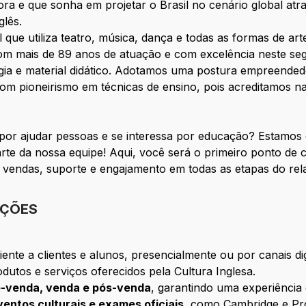
ra e que sonha em projetar o Brasil no cenário global at
glês.
 que utiliza teatro, música, dança e todas as formas de a
 com mais de 89 anos de atuação e com excelência neste s
gia e material didático. Adotamos uma postura empreende
om pioneirismo em técnicas de ensino, pois acreditamos n
 por ajudar pessoas e se interessa por educação? Estamo
rte da nossa equipe! Aqui, você será o primeiro ponto de
 vendas, suporte e engajamento em todas as etapas do rel
IÇÕES
ente a clientes e alunos, presencialmente ou por canais digi
dutos e serviços oferecidos pela Cultura Inglesa.
é-venda, venda e pós-venda
, garantindo uma experiência 
ventos culturais e exames oficiais
, como Cambridge e Pro